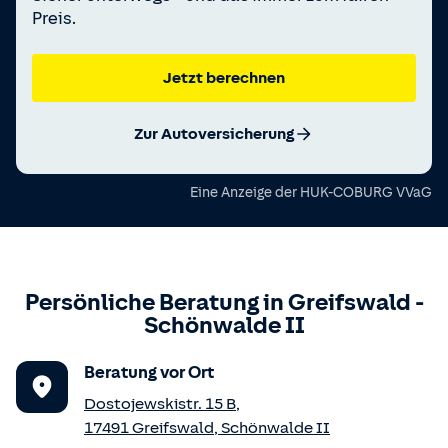
Preis.
Jetzt berechnen
Zur Autoversicherung
Eine Anzeige der
HUK-COBURG VVaG
Persönliche Beratung in
Greifswald
-
Schönwalde II
Beratung vor Ort
Dostojewskistr. 15 B
,
17491
Greifswald
,
Schönwalde II