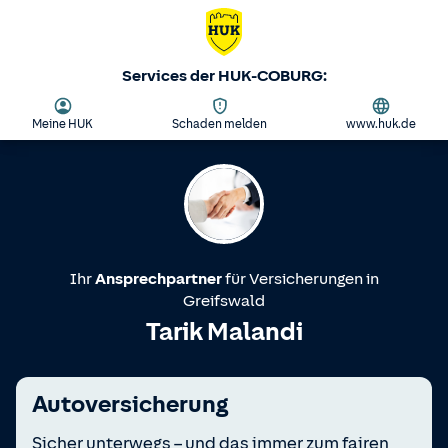
Services der HUK-COBURG:
Meine HUK
Schaden melden
www.huk.de
Ihr
Ansprechpartner
für Versicherungen in
Greifswald
Tarik Malandi
Autoversicherung
Sicher unterwegs – und das immer zum fairen