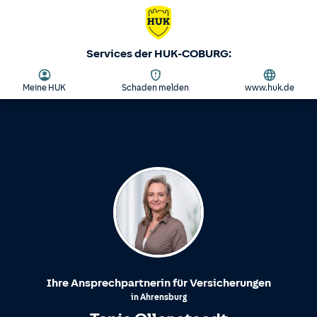
Services der HUK-COBURG:
Meine HUK
Schaden melden
www.huk.de
Ihre Ansprechpartnerin für Versicherungen
in
Ahrensburg