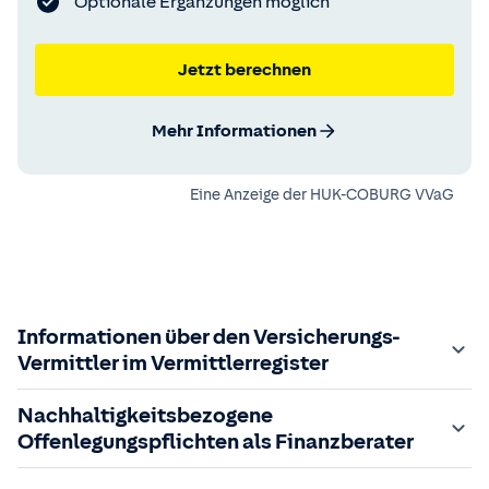
Optionale Ergänzungen möglich
Jetzt berechnen
Mehr Informationen
Eine Anzeige der
HUK-COBURG VVaG
Informationen über den Versicherungs-
Vermittler im Vermittlerregister
Zuständige Aufsichtsbehörde:
Nachhaltigkeitsbezogene
Der Vermittler ist gebundener Versicherungsvermittler
Offenlegungspflichten als Finanzberater
gem. §34d GewO, bei der zuständigen IHK gemeldet und