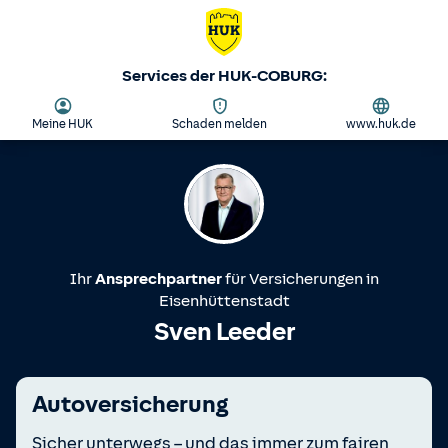
Services der HUK-COBURG:
Meine HUK
Schaden melden
www.huk.de
Ihr
Ansprechpartner
für Versicherungen in
Eisenhüttenstadt
Sven Leeder
Autoversicherung
Sicher unterwegs – und das immer zum fairen