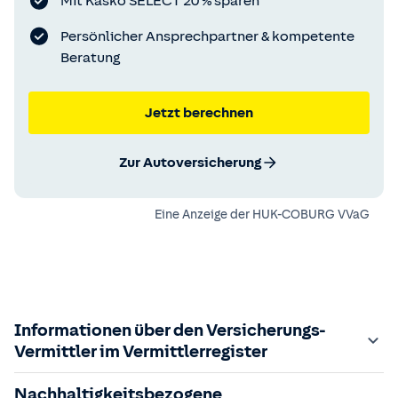
Mit Kasko SELECT 20 % sparen
Persönlicher Ansprechpartner & kompetente
Beratung
Jetzt berechnen
Zur Autoversicherung
Eine Anzeige der
HUK-COBURG VVaG
Informationen über den Versicherungs-
Vermittler im Vermittlerregister
Zuständige Aufsichtsbehörde:
Nachhaltigkeitsbezogene