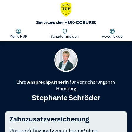
Services der HUK-COBURG:
Meine HUK
Schaden melden
www.huk.de
Ihre
Ansprechpartnerin
für Versicherungen in
Hamburg
Stephanie Schröder
Zahnzusatzversicherung
Unsere Zahnzusatzversicherung ohne