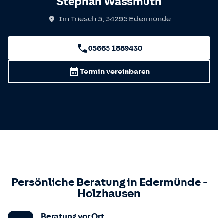
Stephan Wassmuth
Im Triesch 5
,
34295
Edermünde
05665 1889430
Termin vereinbaren
Persönliche Beratung in
Edermünde
-
Holzhausen
Beratung vor Ort