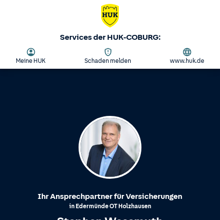
Services der HUK-COBURG:
Meine HUK
Schaden melden
www.huk.de
Ihr Ansprechpartner für Versicherungen
in
Edermünde
OT
Holzhausen