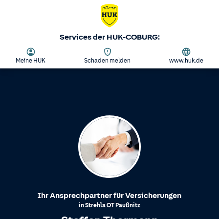
Services der HUK-COBURG:
Meine HUK
Schaden melden
www.huk.de
Ihr Ansprechpartner für Versicherungen
in
Strehla
OT
Paußnitz