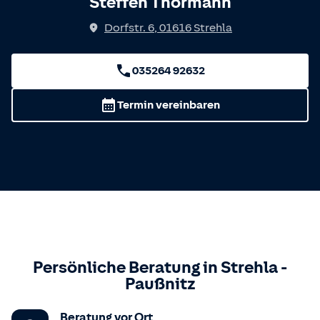
Steffen Thormann
Dorfstr. 6
,
01616
Strehla
035264 92632
Termin vereinbaren
Persönliche Beratung in
Strehla
-
Paußnitz
Beratung vor Ort