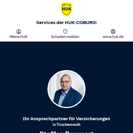
Services der HUK-COBURG:
Meine HUK
Schaden melden
www.huk.de
Ihr Ansprechpartner für Versicherungen
in
Tirschenreuth