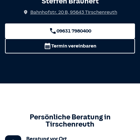
Steffen Braunert
Bahnhofstr. 20 B
,
95643
Tirschenreuth
09631 7980400
Termin vereinbaren
Persönliche Beratung in
Tirschenreuth
Beratung vor Ort