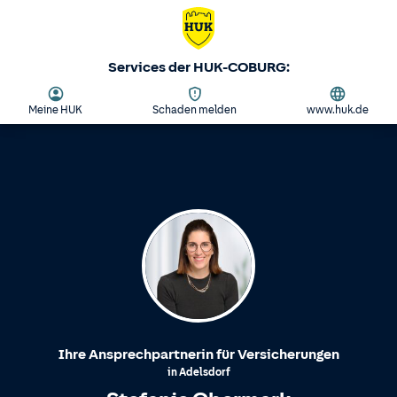
Services der HUK-COBURG:
Meine HUK
Schaden melden
www.huk.de
Ihre Ansprechpartnerin für Versicherungen
in
Adelsdorf