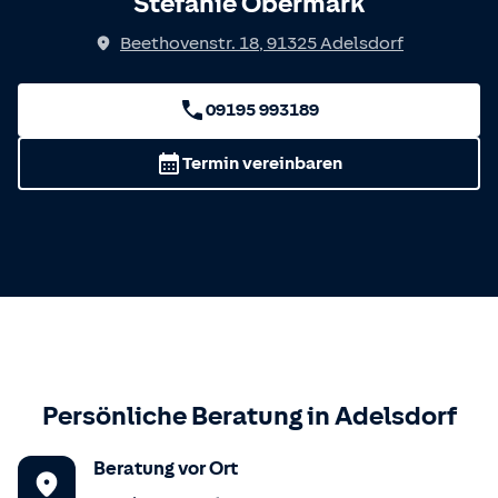
Stefanie Obermark
Beethovenstr. 18
,
91325
Adelsdorf
09195 993189
Termin vereinbaren
Persönliche Beratung in
Adelsdorf
Beratung vor Ort