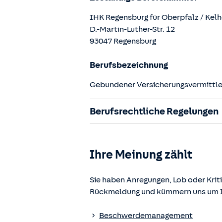
IHK Regensburg für Oberpfalz / Kel
D.-Martin-Luther-Str.
12
93047
Regensburg
Berufsbezeichnung
Gebundener Versicherungsvermittler
Berufsrechtliche Regelungen
§ 34d Gewerbeordnung (GewO)
§§ 59 – 68 Gesetz über den Versic
Ihre Meinung zählt
§ 48b Versicherungsaufsichtsgese
Verordnung über die Versicherung
Sie haben Anregungen, Lob oder Kriti
Rückmeldung und kümmern uns um Ih
Die berufsrechtlichen Regelungen k
www.gesetze-im-internet.de
einges
Beschwerdemanagement