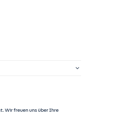
t. Wir freuen uns über Ihre
er juris GmbH betriebene Homepage