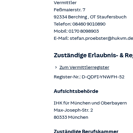
Vermittler
Feßmaierstr. 7
92334
Berching
, OT
Staufersbuch
Telefon:
08460 9010890
Mobil:
0170 8098903
E-Mail:
stefan.proebster@hukvm.d
Zuständige Erlaubnis- & R
Zum Vermittlerregister
Register-Nr.:
D-QDFI-YNWFH-52
Aufsichtsbehörde
IHK für München und Oberbayern
Max-Joseph-Str.
2
80333
München
Zuständige Berufskammer