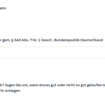
heim
 gem. § 34d Abs. 7 Nr. 1 GewO
, Bunderepublik Deutschland
herungsvertrag (VVG)
tz (VAG)
svermittlung und -beratung (VersVermV)
k? Sagen Sie uns, wenn etwas gut oder nicht so gut gelaufen is
r Anliegen.
önnen über die vom Bundesministerium der Justiz und von d
ehen und abgerufen werden.