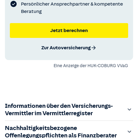
Persönlicher Ansprechpartner & kompetente
Beratung
Jetzt berechnen
Zur Autoversicherung
Eine Anzeige der
HUK-COBURG VVaG
Informationen über den Versicherungs-
Vermittler im Vermittlerregister
Zuständige Aufsichtsbehörde:
Nachhaltigkeitsbezogene
Der Vermittler ist gebundener Versicherungsvermittler
Offenlegungspflichten als Finanzberater