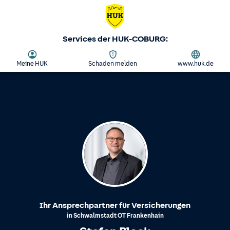
Services der HUK-COBURG:
Meine HUK
Schaden melden
www.huk.de
Ihr Ansprechpartner für Versicherungen
in
Schwalmstadt
OT
Frankenhain