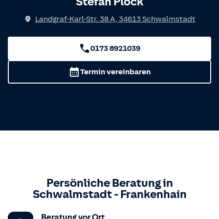
Stefan Plock
Landgraf-Karl-Str. 38 A
,
34613
Schwalmstadt
0173 8921039
Termin vereinbaren
Persönliche Beratung in
Schwalmstadt
-
Frankenhain
Beratung vor Ort