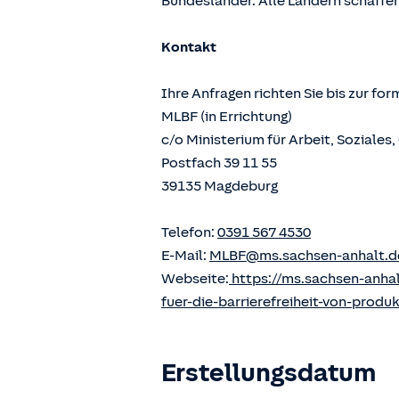
Bundesländer. Alle Ländern schaffen
Kontakt
Ihre Anfragen richten Sie bis zur fo
MLBF (in Errichtung)
c/o Ministerium für Arbeit, Soziale
Postfach 39 11 55
39135 Magdeburg
Telefon:
0391 567 4530
E-Mail:
MLBF@ms.sachsen-anhalt.d
Webseite:
https://ms.sachsen-anha
fuer-die-barrierefreiheit-von-produ
Erstellungsdatum