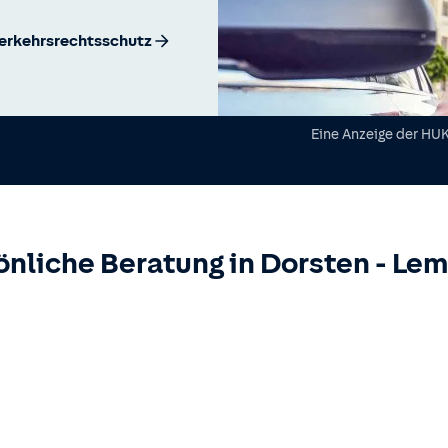
erkehrsrechtsschutz
Eine Anzeige der
HUK
önliche Beratung in
Dorsten
-
Lem