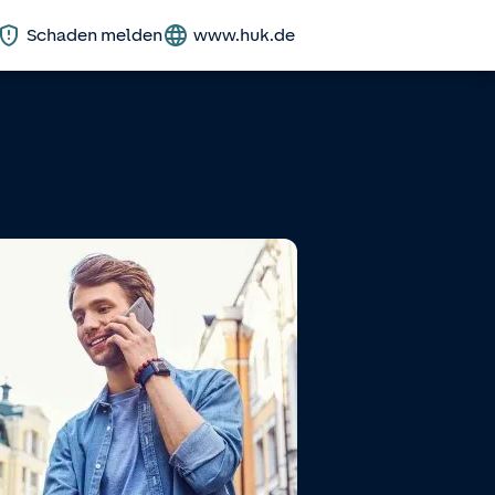
Schaden melden
www.huk.de