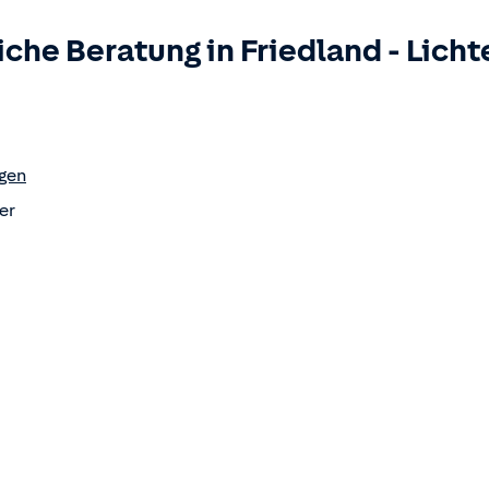
iche Beratung in
Friedland
-
Lich
gen
er