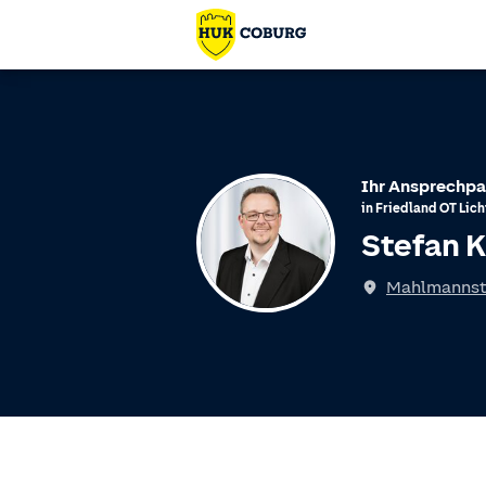
Ihr Ansprechpa
in
Friedland
OT
Lic
Stefan K
Spricht
Mahlmannstr