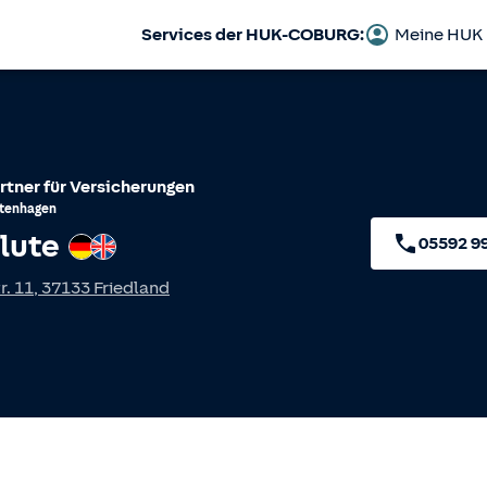
Services der HUK-COBURG:
Meine HUK
rtner für Versicherungen
htenhagen
lute
Deutsch
Englisch
05592 9
. 11
,
37133
Friedland