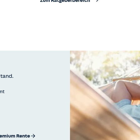
Zum Ratgeberbereich
tand.
int
remium Rente