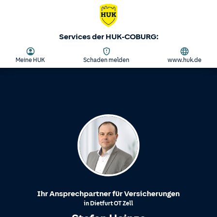
Services der HUK-COBURG:
Meine HUK
Schaden melden
www.huk.de
Ihr Ansprechpartner für Versicherungen
in
Dietfurt
OT
Zell