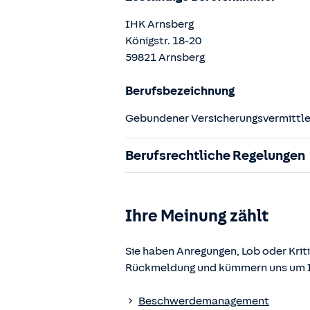
IHK Arnsberg
Königstr.
18-20
59821
Arnsberg
Berufsbezeichnung
Gebundener Versicherungsvermittler
Berufsrechtliche Regelungen
§ 34d Gewerbeordnung (GewO)
§§ 59 – 68 Gesetz über den Versic
Ihre Meinung zählt
§ 48b Versicherungsaufsichtsgese
Verordnung über die Versicherung
Sie haben Anregungen, Lob oder Kriti
Rückmeldung und kümmern uns um Ih
Die berufsrechtlichen Regelungen k
www.gesetze-im-internet.de
einges
Beschwerdemanagement