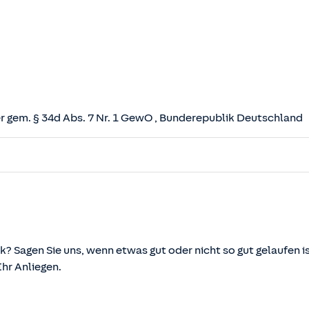
 gem. § 34d Abs. 7 Nr. 1 GewO
, Bunderepublik Deutschland
herungsvertrag (VVG)
tz (VAG)
svermittlung und -beratung (VersVermV)
k? Sagen Sie uns, wenn etwas gut oder nicht so gut gelaufen is
r Anliegen.
önnen über die vom Bundesministerium der Justiz und von d
ehen und abgerufen werden.