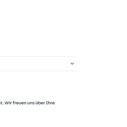
t. Wir freuen uns über Ihre
er juris GmbH betriebene Homepage