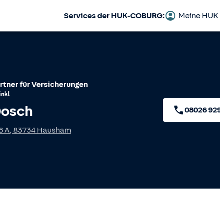
Services der HUK-COBURG:
Meine HUK
rtner für Versicherungen
nkl
Dosch
08026 92
6 A
,
83734
Hausham