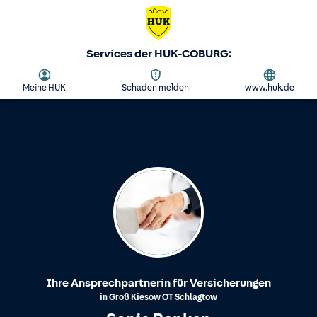
Services der HUK-COBURG:
Meine HUK
Schaden melden
www.huk.de
Ihre Ansprechpartnerin für Versicherungen
in
Groß Kiesow
OT
Schlagtow