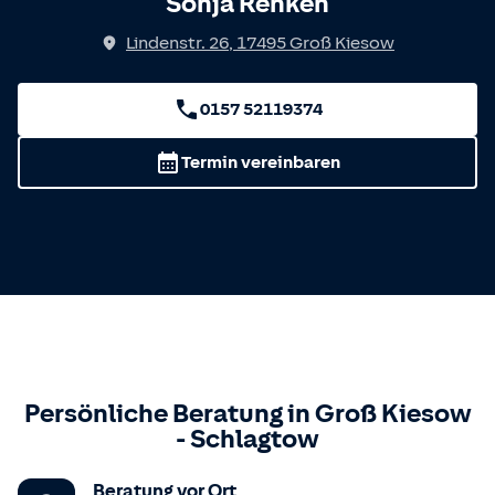
Sonja Renken
Lindenstr. 26
,
17495
Groß Kiesow
0157 52119374
Termin vereinbaren
Persönliche Beratung in
Groß Kiesow
-
Schlagtow
Beratung vor Ort