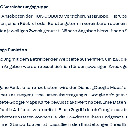
G Versicherungsgruppe
u Angeboten der HUK-COBURG Versicherungsgruppe. Hierüber k
en, einen Rückruf oder Beratungstermin vereinbaren oder ein
en jeweiligen Zweck genutzt. Nähere Angaben hierzu finden S
ngs-Funktion
ndung mit dem Betreiber der Webseite aufnehmen, um z.B. dir
n Angaben werden ausschließlich für den jeweiligen Zweck g
e Funktionen anzubieten, wird der Dienst „Google Maps" ei
r anzuzeigen). Eine Datenübertragung zu Google erfolgt in 
ttete Google Maps Karte bewusst aktiviert haben. Ihre Date
ublin 4, Irland, verarbeitet. Einen Zugriff durch Google aus 
rbeiteten Daten können u.a. die IP-Adresse Ihres Endgeräts 
hrer Standortdaten ist, dass Sie in den Einstellungen Ihres En