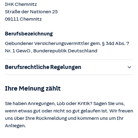
IHK Chemnitz
Straße der Nationen
25
09111
Chemnitz
Berufsbezeichnung
Gebundener Versicherungsvermittler gem. § 34d Abs. 7
Nr. 1 GewO
, Bunderepublik Deutschland
Berufsrechtliche Regelungen
§ 34d Gewerbeordnung (GewO)
Ihre Meinung zählt
§§ 59 – 68 Gesetz über den Versicherungsvertrag
(VVG)
Sie haben Anregungen, Lob oder Kritik? Sagen Sie uns,
§ 48b Versicherungsaufsichtsgesetz (VAG)
wenn etwas gut oder nicht so gut gelaufen ist. Wir freuen
Verordnung über die Versicherungsvermittlung und -
uns über Ihre Rückmeldung und kümmern uns um Ihr
beratung (VersVermV)
Anliegen.
Die berufsrechtlichen Regelungen können über die vom