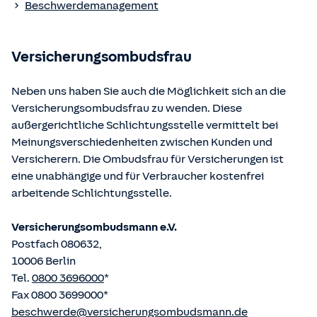
Beschwerdemanagement
Bundesministerium der Justiz und von der juris GmbH
betriebene Homepage
www.gesetze-im-internet.de
eingesehen und abgerufen werden.
Versicherungsombudsfrau
Neben uns haben Sie auch die Möglichkeit sich an die
Versicherungsombudsfrau zu wenden. Diese
außergerichtliche Schlichtungsstelle vermittelt bei
Meinungsverschiedenheiten zwischen Kunden und
Versicherern. Die Ombudsfrau für Versicherungen ist
eine unabhängige und für Verbraucher kostenfrei
arbeitende Schlichtungsstelle.
Versicherungsombudsmann e.V.
Postfach 080632,
10006 Berlin
Tel.
0800 3696000
*
Fax 0800 3699000*
beschwerde@versicherungsombudsmann.de