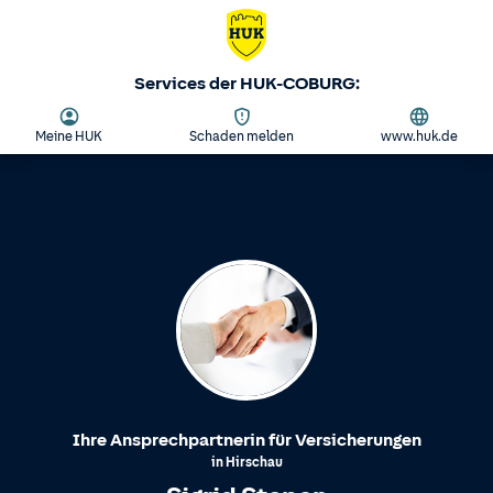
Services der HUK-COBURG:
Meine HUK
Schaden melden
www.huk.de
Ihre Ansprechpartnerin für Versicherungen
in
Hirschau