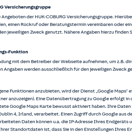
G Versicherungsgruppe
u Angeboten der HUK-COBURG Versicherungsgruppe. Hierüber k
en, einen Rückruf oder Beratungstermin vereinbaren oder ein
en jeweiligen Zweck genutzt. Nähere Angaben hierzu finden S
ngs-Funktion
ndung mit dem Betreiber der Webseite aufnehmen, um z.B. dir
n Angaben werden ausschließlich für den jeweiligen Zweck g
e Funktionen anzubieten, wird der Dienst „Google Maps" ei
r anzuzeigen). Eine Datenübertragung zu Google erfolgt in 
ttete Google Maps Karte bewusst aktiviert haben. Ihre Date
ublin 4, Irland, verarbeitet. Einen Zugriff durch Google aus 
rbeiteten Daten können u.a. die IP-Adresse Ihres Endgeräts 
hrer Standortdaten ist, dass Sie in den Einstellungen Ihres En