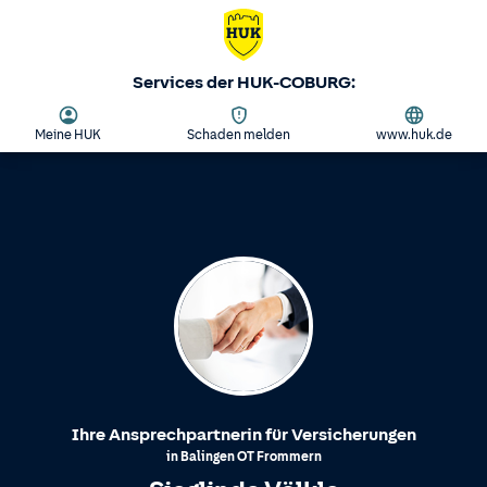
Services der HUK-COBURG:
Meine HUK
Schaden melden
www.huk.de
Ihre Ansprechpartnerin für Versicherungen
in
Balingen
OT
Frommern