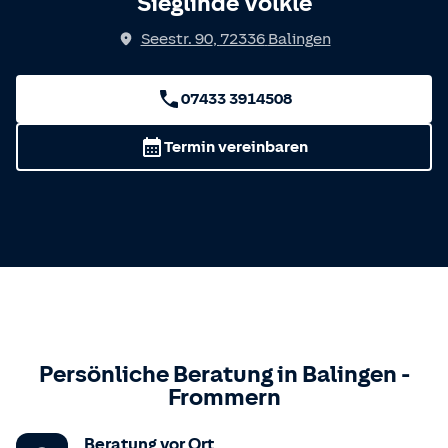
Sieglinde Völkle
Seestr. 90
,
72336
Balingen
07433 3914508
Termin vereinbaren
Persönliche Beratung in
Balingen
-
Frommern
Beratung vor Ort