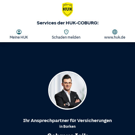
Services der HUK-COBURG:
Meine HUK
Schaden melden
www.huk.de
Ihr Ansprechpartner für Versicherungen
in
Borken