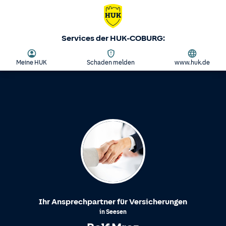
Services der HUK-COBURG:
Meine HUK
Schaden melden
www.huk.de
Ihr Ansprechpartner für Versicherungen
in
Seesen