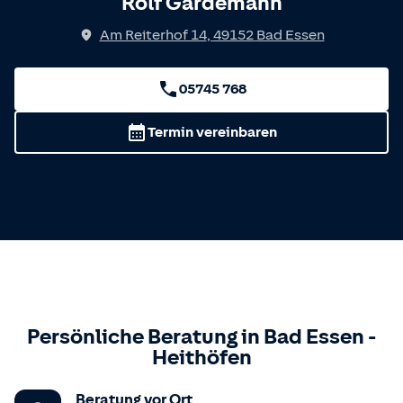
Rolf Gardemann
Am Reiterhof 14
,
49152
Bad Essen
05745 768
Termin vereinbaren
Persönliche Beratung in
Bad Essen
-
Heithöfen
Beratung vor Ort