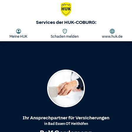
Services der HUK-COBURG:
Meine HUK
Schaden melden
www.huk.de
Ihr Ansprechpartner für Versicherungen
in
Bad Essen
OT
Heithöfen