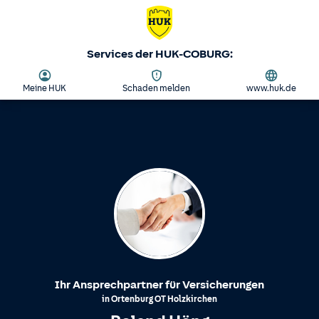
Services der HUK-COBURG:
Meine HUK
Schaden melden
www.huk.de
Ihr Ansprechpartner für Versicherungen
in
Ortenburg
OT
Holzkirchen