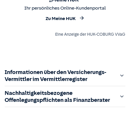
Ihr persönliches Online-Kundenportal
Zu Meine HUK
Eine Anzeige der HUK-COBURG VVaG
Informationen über den Versicherungs-
Vermittler im Vermittlerregister
Zuständige Aufsichtsbehörde:
Nachhaltigkeitsbezogene
Der Vermittler ist gebundener Versicherungsvermittler
Offenlegungspflichten als Finanzberater
gem. §34d GewO, bei der zuständigen IHK gemeldet und
in das
Im Folgenden finden Sie die gesetzlich geforderten
Vermittlerregister
eingetragen.
Registrierungsnummer:
Informationen zu nachhaltigkeitsbezogenen
D-RPC8-0NR79-31
sowie die
zuständige Behörde ist einsehbar unter:
Offenlegungspflichten im Finanzdienstleistungssektor.