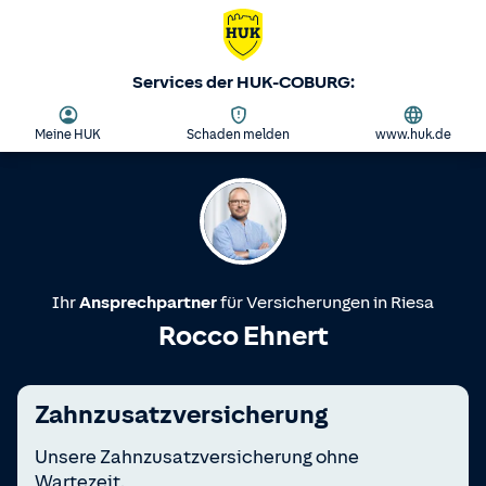
Services der HUK-COBURG:
Meine HUK
Schaden melden
www.huk.de
Ihr
Ansprechpartner
für Versicherungen in
Riesa
Rocco Ehnert
Zahnzusatzversicherung
Unsere Zahnzusatzversicherung ohne
Wartezeit.