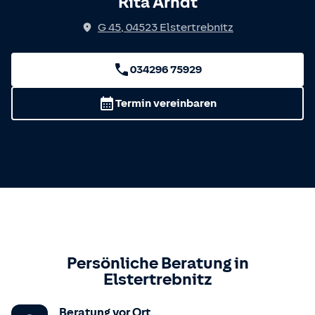
Rita Arndt
G 45
,
04523
Elstertrebnitz
034296 75929
Termin vereinbaren
Persönliche Beratung in
Elstertrebnitz
Beratung vor Ort