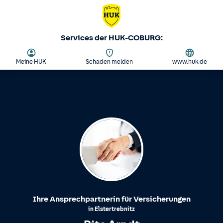
Services der HUK-COBURG:
Meine HUK
Schaden melden
www.huk.de
Ihre Ansprechpartnerin für Versicherungen
in
Elstertrebnitz