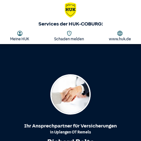
Services der HUK-COBURG:
Meine HUK
Schaden melden
www.huk.de
Ihr Ansprechpartner für Versicherungen
in
Uplengen
OT
Remels