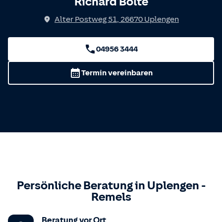
Richard Bolte
Alter Postweg 51
,
26670
Uplengen
04956 3444
Termin vereinbaren
Persönliche Beratung in
Uplengen
-
Remels
Beratung vor Ort