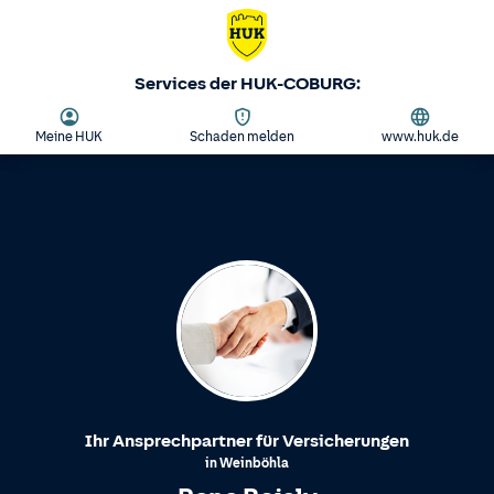
Services der HUK-COBURG:
Meine HUK
Schaden melden
www.huk.de
Ihr Ansprechpartner für Versicherungen
in
Weinböhla