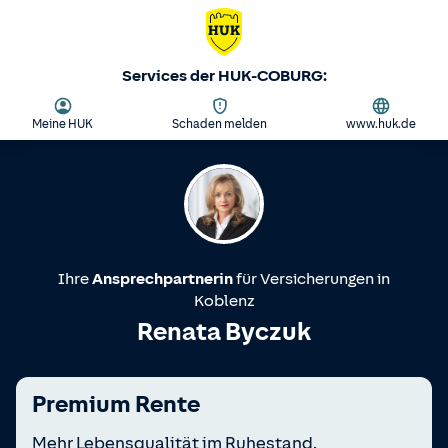
Services der HUK-COBURG:
Meine HUK
Schaden melden
www.huk.de
Ihre
Ansprechpartnerin
für Versicherungen in
Koblenz
Renata Byczuk
Premium Rente
Mehr Lebensqualität im Ruhestand.