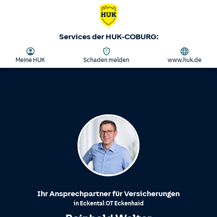
Services der HUK-COBURG:
Meine HUK
Schaden melden
www.huk.de
Ihr Ansprechpartner für Versicherungen
in
Eckental
OT
Eckenhaid