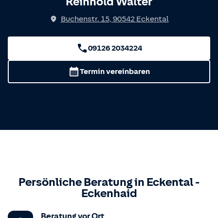
Reinhold Walter
Buchenstr. 15
,
90542
Eckental
09126 2034224
Termin vereinbaren
Persönliche Beratung in
Eckental
-
Eckenhaid
Beratung vor Ort