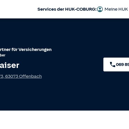
Services der HUK-COBURG:
Meine HUK
rtner für Versicherungen
ber
aiser
069 8
73
,
63073
Offenbach