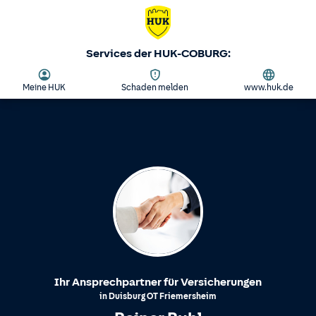
Services der HUK-COBURG:
Meine HUK
Schaden melden
www.huk.de
Ihr Ansprechpartner für Versicherungen
in
Duisburg
OT
Friemersheim