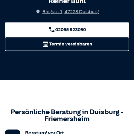
Reiner Buhl
Ringstr. 1
,
47228
Duisburg
02065 923090
Termin vereinbaren
Persönliche Beratung in
Duisburg
-
Friemersheim
Beratung vor Ort