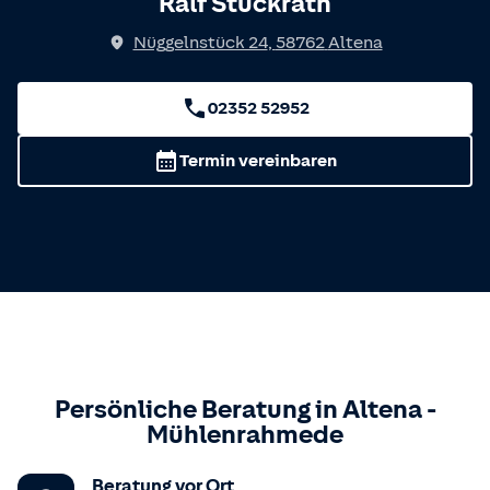
Ralf Stückrath
Nüggelnstück 24
,
58762
Altena
02352 52952
Termin vereinbaren
Persönliche Beratung in
Altena
-
Mühlenrahmede
Beratung vor Ort