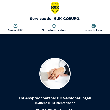
Services der HUK-COBURG:
Meine HUK
Schaden melden
www.huk.de
Ihr Ansprechpartner für Versicherungen
in
Altena
OT
Mühlenrahmede