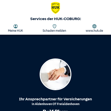
Services der HUK-COBURG:
Meine HUK
Schaden melden
www.huk.de
Ihr Ansprechpartner für Versicherungen
in
Aldenhoven
OT
Freialdenhoven