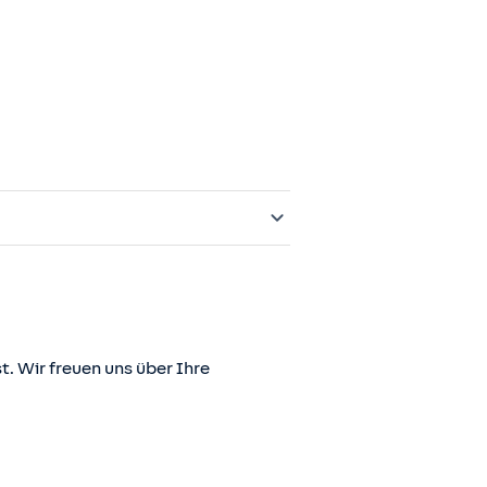
t. Wir freuen uns über Ihre
er juris GmbH betriebene Homepage