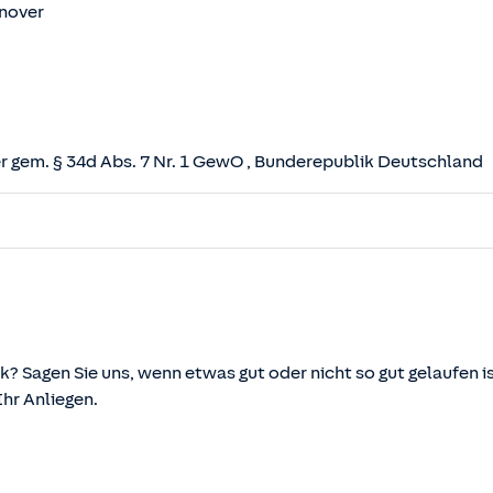
nover
 gem. § 34d Abs. 7 Nr. 1 GewO
, Bunderepublik Deutschland
herungsvertrag (VVG)
tz (VAG)
svermittlung und -beratung (VersVermV)
k? Sagen Sie uns, wenn etwas gut oder nicht so gut gelaufen is
r Anliegen.
önnen über die vom Bundesministerium der Justiz und von d
ehen und abgerufen werden.