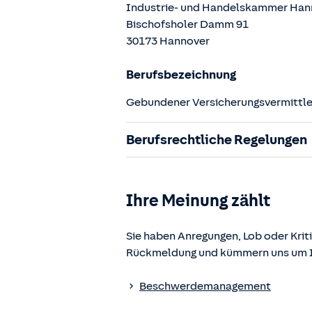
Industrie- und Handelskammer Han
Bischofsholer Damm
91
30173
Hannover
Berufsbezeichnung
Gebundener Versicherungsvermittler
Berufsrechtliche Regelungen
§ 34d Gewerbeordnung (GewO)
§§ 59 – 68 Gesetz über den Versic
Ihre Meinung zählt
§ 48b Versicherungsaufsichtsgese
Verordnung über die Versicherung
Sie haben Anregungen, Lob oder Kriti
Rückmeldung und kümmern uns um Ih
Die berufsrechtlichen Regelungen k
www.gesetze-im-internet.de
einges
Beschwerdemanagement