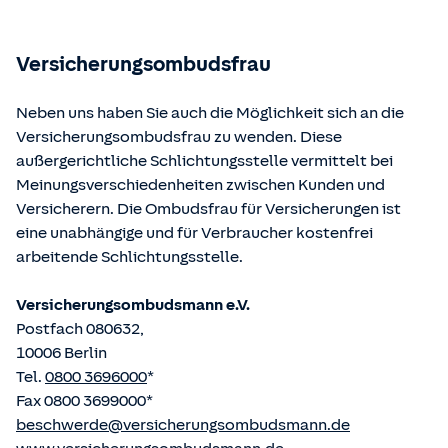
Bundesministerium der Justiz und von der juris GmbH
betriebene Homepage
www.gesetze-im-internet.de
eingesehen und abgerufen werden.
Versicherungsombudsfrau
Neben uns haben Sie auch die Möglichkeit sich an die
Versicherungsombudsfrau zu wenden. Diese
außergerichtliche Schlichtungsstelle vermittelt bei
Meinungsverschiedenheiten zwischen Kunden und
Versicherern. Die Ombudsfrau für Versicherungen ist
eine unabhängige und für Verbraucher kostenfrei
arbeitende Schlichtungsstelle.
Versicherungsombudsmann e.V.
Postfach 080632,
10006 Berlin
Tel.
0800 3696000
*
Fax 0800 3699000*
beschwerde@versicherungsombudsmann.de