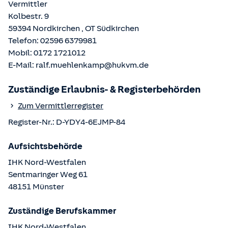
Vermittler
Kolbestr. 9
59394
Nordkirchen
, OT
Südkirchen
Telefon:
02596 6379981
Mobil:
0172 1721012
E-Mail:
ralf.muehlenkamp@hukvm.de
Zuständige Erlaubnis- & Registerbehörden
Zum Vermittlerregister
Register-Nr.:
D-YDY4-6EJMP-84
Aufsichtsbehörde
IHK Nord-Westfalen
Sentmaringer Weg
61
48151
Münster
Zuständige Berufskammer
IHK Nord-Westfalen