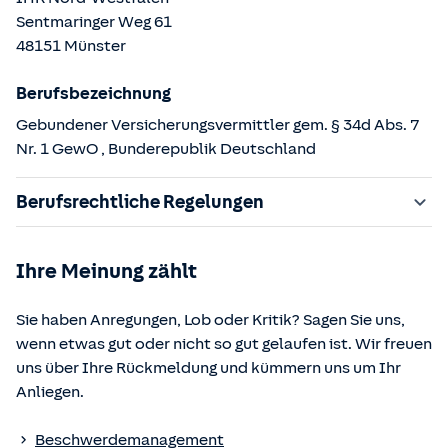
Sentmaringer Weg
61
48151
Münster
Berufsbezeichnung
Gebundener Versicherungsvermittler gem. § 34d Abs. 7
Nr. 1 GewO
, Bunderepublik Deutschland
Berufsrechtliche Regelungen
§ 34d Gewerbeordnung (GewO)
Ihre Meinung zählt
§§ 59 – 68 Gesetz über den Versicherungsvertrag
(VVG)
Sie haben Anregungen, Lob oder Kritik? Sagen Sie uns,
§ 48b Versicherungsaufsichtsgesetz (VAG)
wenn etwas gut oder nicht so gut gelaufen ist. Wir freuen
Verordnung über die Versicherungsvermittlung und -
uns über Ihre Rückmeldung und kümmern uns um Ihr
beratung (VersVermV)
Anliegen.
Die berufsrechtlichen Regelungen können über die vom
Beschwerdemanagement