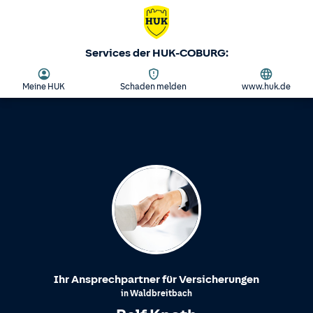
Services der HUK-COBURG:
Meine HUK
Schaden melden
www.huk.de
Ihr Ansprechpartner für Versicherungen
in
Waldbreitbach