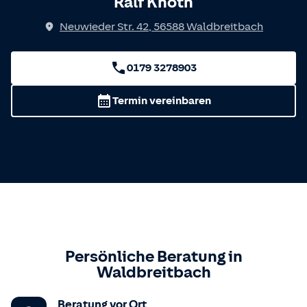
Ralf Knoth
Neuwieder Str. 42
,
56588
Waldbreitbach
0179 3278903
Termin vereinbaren
Persönliche Beratung in
Waldbreitbach
Beratung vor Ort