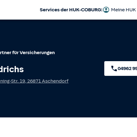
Services der HUK-COBURG:
Meine HUK
rtner für Versicherungen
drichs
04962 9
ing-Str. 19
,
26871
Aschendorf