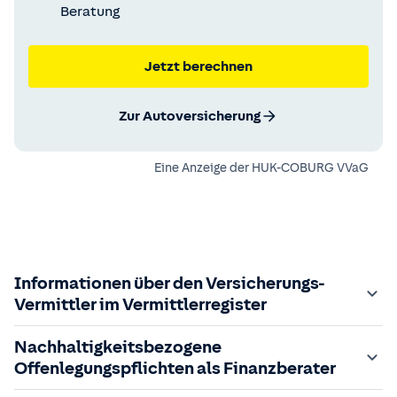
Beratung
Jetzt berechnen
Zur Autoversicherung
Eine Anzeige der
HUK-COBURG VVaG
Informationen über den Versicherungs-
Vermittler im Vermittlerregister
Zuständige Aufsichtsbehörde:
Nachhaltigkeitsbezogene
Der Vermittler ist gebundener Versicherungsvermittler
Offenlegungspflichten als Finanzberater
gem. §34d GewO, bei der zuständigen IHK gemeldet und