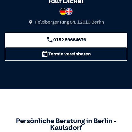
Spricht
Ralf Dickel
Deutsch
Englisch
Feldberger Ring 84
,
12619
Berlin
0152 59684676
Termin vereinbaren
Persönliche Beratung in
Berlin
-
Kaulsdorf