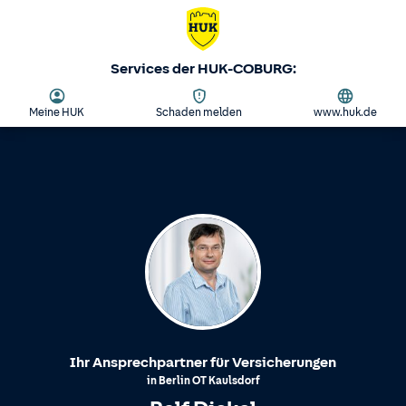
Services der HUK-COBURG:
Meine HUK
Schaden melden
www.huk.de
Ihr Ansprechpartner für Versicherungen
in
Berlin
OT
Kaulsdorf