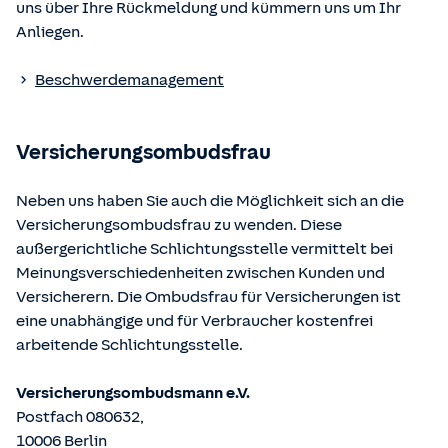
uns über Ihre Rückmeldung und kümmern uns um Ihr
Verordnung über die Versicherungsvermittlung und -
Anliegen.
beratung (VersVermV)
Beschwerdemanagement
Die berufsrechtlichen Regelungen können über die vom
Bundesministerium der Justiz und von der juris GmbH
betriebene Homepage
www.gesetze-im-internet.de
Versicherungsombudsfrau
eingesehen und abgerufen werden.
Neben uns haben Sie auch die Möglichkeit sich an die
Versicherungsombudsfrau zu wenden. Diese
außergerichtliche Schlichtungsstelle vermittelt bei
Meinungsverschiedenheiten zwischen Kunden und
Versicherern. Die Ombudsfrau für Versicherungen ist
eine unabhängige und für Verbraucher kostenfrei
arbeitende Schlichtungsstelle.
Versicherungsombudsmann e.V.
Postfach 080632,
10006 Berlin