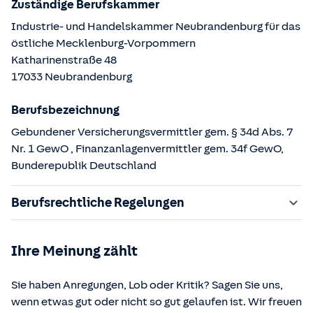
Zuständige Berufskammer
Industrie- und Handelskammer Neubrandenburg für das
östliche Mecklenburg-Vorpommern
Katharinenstraße
48
17033
Neubrandenburg
Berufsbezeichnung
Gebundener Versicherungsvermittler gem. § 34d Abs. 7
Nr. 1 GewO
,
Finanzanlagenvermittler gem. 34f GewO
,
Bunderepublik Deutschland
Berufsrechtliche Regelungen
§ 34d Gewerbeordnung (GewO)
Ihre Meinung zählt
§ 34f Gewerbeordnung (GewO)
§§ 59 – 68 Gesetz über den Versicherungsvertrag
Sie haben Anregungen, Lob oder Kritik? Sagen Sie uns,
(VVG)
wenn etwas gut oder nicht so gut gelaufen ist. Wir freuen
§ 48b Versicherungsaufsichtsgesetz (VAG)