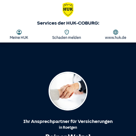
Services der HUK-COBURG:
Meine HUK
Schaden melden
www.huk.de
Ihr Ansprechpartner für Versicherungen
in
Roetgen