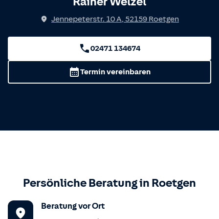
Rainer Welzel
Jennepeterstr. 10 A
,
52159
Roetgen
02471 134674
Termin vereinbaren
Persönliche Beratung in
Roetgen
Beratung vor Ort