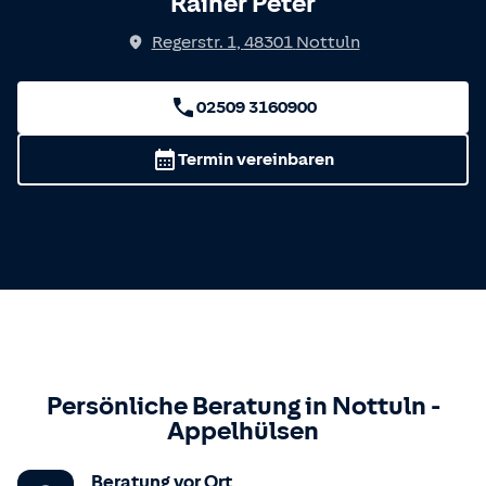
Rainer Peter
Regerstr. 1
,
48301
Nottuln
02509 3160900
Termin vereinbaren
Persönliche Beratung in
Nottuln
-
Appelhülsen
Beratung vor Ort