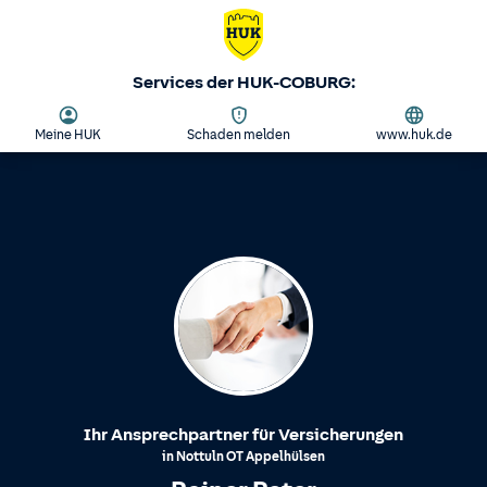
Services der HUK-COBURG:
Meine HUK
Schaden melden
www.huk.de
Ihr Ansprechpartner für Versicherungen
in
Nottuln
OT
Appelhülsen