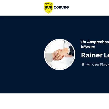
Ihr Ansprechpa
in
Weener
Rainer L
An den Flac