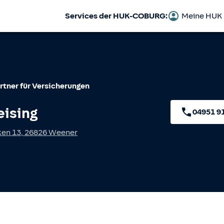
Services der HUK-COBURG:
Meine HUK
rtner für Versicherungen
eising
04951 9
ken 13
,
26826
Weener