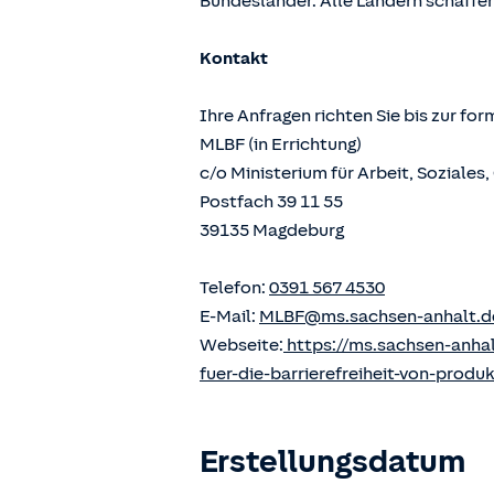
Bundesländer. Alle Ländern schaffen
Kontakt
Ihre Anfragen richten Sie bis zur fo
MLBF (in Errichtung)
c/o Ministerium für Arbeit, Soziale
Postfach 39 11 55
39135 Magdeburg
Telefon:
0391 567 4530
E-Mail:
MLBF@ms.sachsen-anhalt.d
Webseite:
https://ms.sachsen-anha
fuer-die-barrierefreiheit-von-produ
Erstellungsdatum