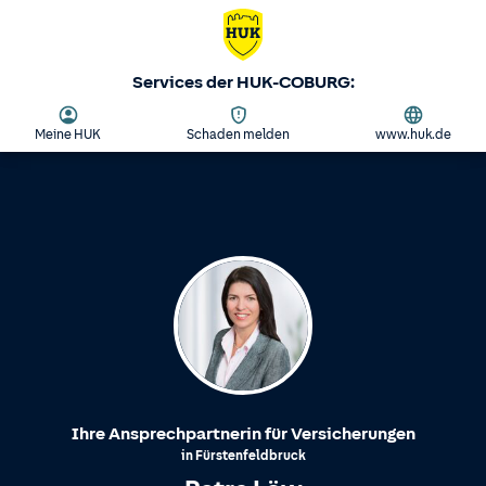
Services der HUK-COBURG:
Meine HUK
Schaden melden
www.huk.de
Ihre Ansprechpartnerin für Versicherungen
in
Fürstenfeldbruck