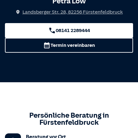
Petra Löw
Landsberger Str. 28
,
82256
Fürstenfeldbruck
08141 2289444
Termin vereinbaren
Persönliche Beratung in
Fürstenfeldbruck
Beratung vor Ort