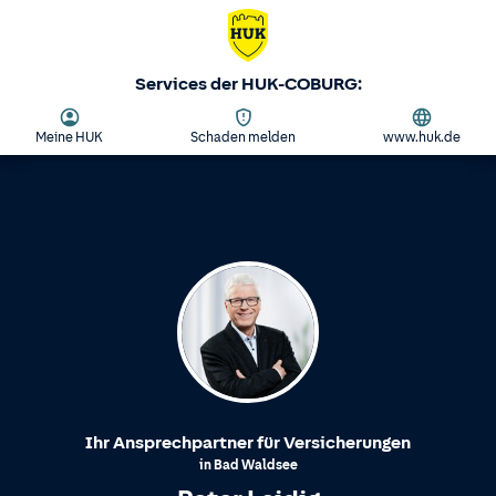
Services der HUK-COBURG:
Meine HUK
Schaden melden
www.huk.de
Ihr Ansprechpartner für Versicherungen
in
Bad Waldsee