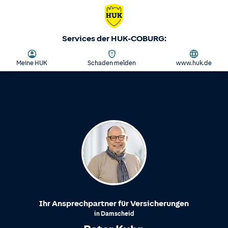
Services der HUK-COBURG:
Meine HUK
Schaden melden
www.huk.de
Ihr Ansprechpartner für Versicherungen
in
Damscheid